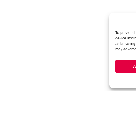
To provide t
device infor
as browsing 
may adversel
A
Copyrigh
onnées
Conditions générales de vente