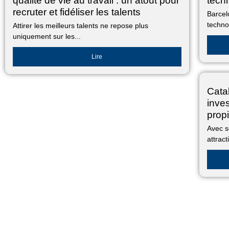
qualité de vie au travail : un atout pour
tech
recruter et fidéliser les talents
Barcel
techno
Attirer les meilleurs talents ne repose plus
uniquement sur les...
Lire
Catal
inve
propi
Avec s
attract