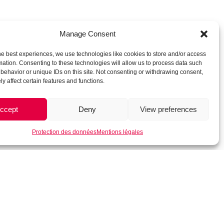
Manage Consent
he best experiences, we use technologies like cookies to store and/or access
mation. Consenting to these technologies will allow us to process data such
behavior or unique IDs on this site. Not consenting or withdrawing consent,
y affect certain features and functions.
ccept
Deny
View preferences
Protection des données
Mentions légales
t © 2025 Implantation
Webeolia